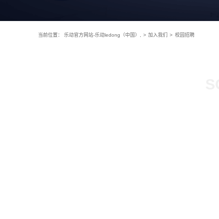
当前位置：
乐动官方网站-乐动ledong（中国）,
>
加入我们
>
校园招聘
S