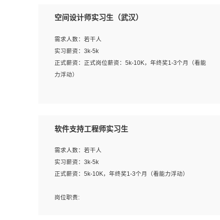
空间设计师实习生（武汉）
需求人数：若干人
实习薪资：3k-5k
正式薪资：正式岗位薪资：5k-10K，年终奖1-3个月（看能
力浮动）
岗位职责：
1、 沟通客户需求，分析其实施的可行性，辅助项目经理完
成展示策划、设计；
软件支持工程师实习生
2、 把握设计时间节点，控制设计进度，完成展示设计任
务；
需求人数：若干人
3、配合平面设计师完成项目最终的整体汇报方案；参与项
实习薪资：3k-5k
目例会，项目完工总结报告，设计项目文件管理和资料库维
正式薪资：5k-10K，年终奖1-3个月（看能力浮动）
护；
4、 创新设计表现形式，优化流程、提高设计工作效率；
岗位职责:
5、 设计内容包括但不限于：展厅/博物馆/展馆的规划与空
1. 为企业客户提供软件技术服务。包括安装、升级、配置、
间设计，人机界面设计，标志及吉祥物设计，效果图后期处