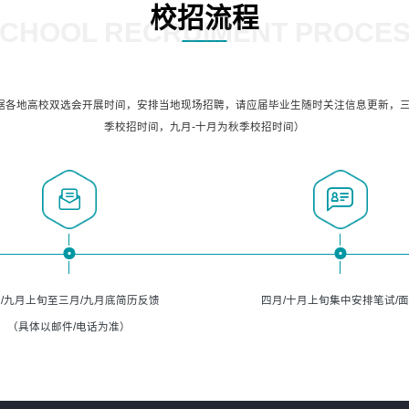
校招流程
CHOOL RECRUIMENT PROCE
据各地高校双选会开展时间，安排当地现场招聘，请应届毕业生随时关注信息更新，三
季校招时间，九月-十月为秋季校招时间）
/九月上旬至三月/九月底简历反馈
四月/十月上旬集中安排笔试/
（具体以邮件/电话为准）