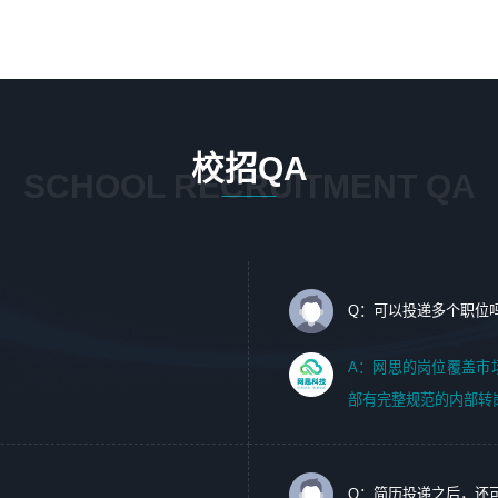
1、 沟通客户需求，分析其实施的可行性，辅助项目经理完
5、踏实， 勤奋，愿意在工作中不断学习，提高自我；
成展示策划、设计；
6、能与同事友好相处。
2、 把握设计时间节点，控制设计进度，完成展示设计任
务；
3、配合平面设计师完成项目最终的整体汇报方案；参与项
目例会，项目完工总结报告，设计项目文件管理和资料库维
校招QA
护；
SCHOOL RECRUITMENT QA
4、 创新设计表现形式，优化流程、提高设计工作效率；
5、 设计内容包括但不限于：展厅/博物馆/展馆的规划与空
间设计，人机界面设计，标志及吉祥物设计，效果图后期处
理等。
Q：可以投递多个职位
岗位要求：
1、艺术设计类相关专业；（其中需求分析顾问不限专业）
A：网思的岗位覆盖市
2、热爱展览展示设计工作，熟悉行业动向，设计专业知识
部有完整规范的内部转
和产品专业知识；
3、具有良好的人际沟通、准确判断客户需求并执行的能
力、较强的团队合作能力和服务意识。
Q：简历投递之后，还