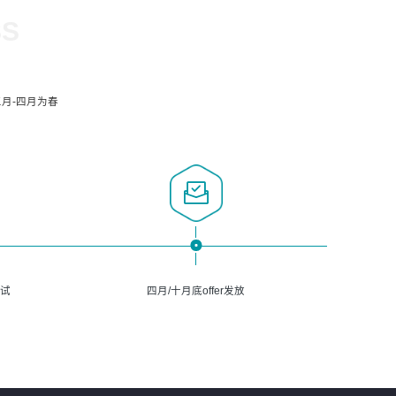
SS
月-四月为春
面试
四月/十月底offer发放