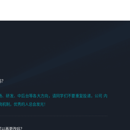
案编写、项目申报方案编写；
6. 了解前端设计及后端开发, 可快速和同事对接工作;
2、人才队伍建设：完善SPL人才沉淀，积聚力量，为公司
7. 了解或熟悉 WebGL 及相关框架优先。
各省项目打单提供全面支撑。
任职要求：
1. 熟悉 Javascript, CSS, HTML, Vue, Git;
2. 熟悉 前端常用框架, 能独立完成设计给予的 UI 效果;
3. 有良好的代码习惯, 低级错误出现频率低;
4. 具备优秀的沟通和协调能力，能承受比较大的工作压力;
5. 自我驱动力强, 能自主学习新知识新技术, 并具有较强的自
学能力;
6. 了解前端设计及后端开发, 可快速和同事对接工作;
吗？
7. 了解或熟悉 WebGL 及相关框架优先。
（岗位人员专职于行业应用解决方案、项目申报方案、投标
场、研发、中后台等各大方向，请同学们不要重复投递，公司 内
方案的策划编写）
岗机制，优秀的人总会发光！
可以再更改吗？