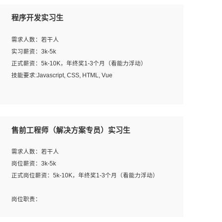
程序开发实习生
需求人数：若干人
实习薪资：3k-5k
正式薪资：5k-10K，年终奖1-3个月（看能力浮动）
技能要求:Javascript, CSS, HTML, Vue
工作职责：
1. 负责公司的前端项目的开发;
2. 负责公司已有项目的维护及迭代;
售前工程师（解决方案专员）实习生
工作要求:
需求人数：若干人
1. 熟悉 Javascript, CSS, HTML, Vue, Git;
岗位薪资：3k-5k
2. 熟悉前端常用框架, 能独立完成设计给予的 UI 效果;
正式岗位薪资：5k-10K，年终奖1-3个月（看能力浮动）
3. 有良好的代码习惯, 低级错误出现频率低;
4. 具备优秀的沟通和协调能力，能承受比较大的工作压力;
岗位职责：
5. 自我驱动力强, 能自主学习新知识新技术, 并具有较强的自
1、完成主要工作：项目解决方案策划与编写，项目投标方
学能力;