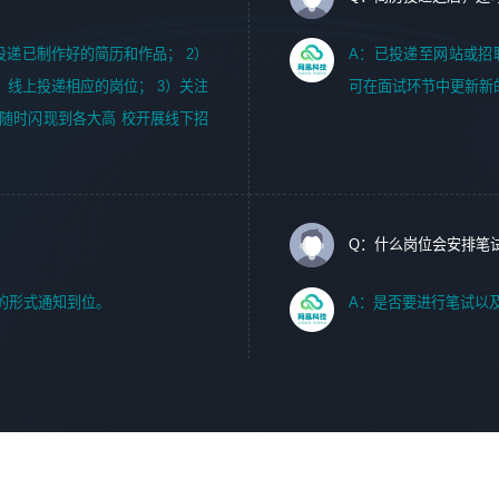
m，投递已制作好的简历和作品； 2）
A：已投递至网站或招
，线上投递相应的岗位； 3）关注
可在面试环节中更新新
随时闪现到各大高 校开展线下招
Q：什么岗位会安排笔
的形式通知到位。
A：是否要进行笔试以