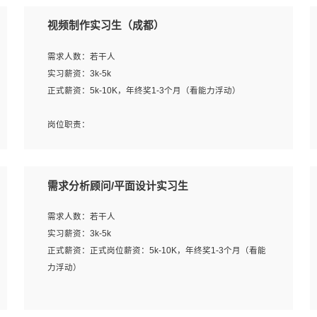
视频制作实习生（成都）
需求人数：若干人
实习薪资：3k-5k
正式薪资：5k-10K，年终奖1-3个月（看能力浮动）
岗位职责：
1、各类企业宣传片视频的剪辑和片头片尾包装；
2、广告片的后期剪辑与整体特效合成；
3、特效及动画制作并了解后期合成软件。
需求分析顾问/平面设计实习生
岗位要求：
需求人数：若干人
1、热爱影视，责任心强，有强烈的兴趣和后期制作的主观
实习薪资：3k-5k
能动性；
正式薪资：正式岗位薪资：5k-10K，年终奖1-3个月（看能
2、熟练使用After Effect、Photo Shop、熟练掌握视频剪辑
力浮动）
和特效包装软件；
3、能对影片后期进行整体调色控制，具备一定审美感；
岗位职责：
4、在剪辑上会思考，有一定编导思维；