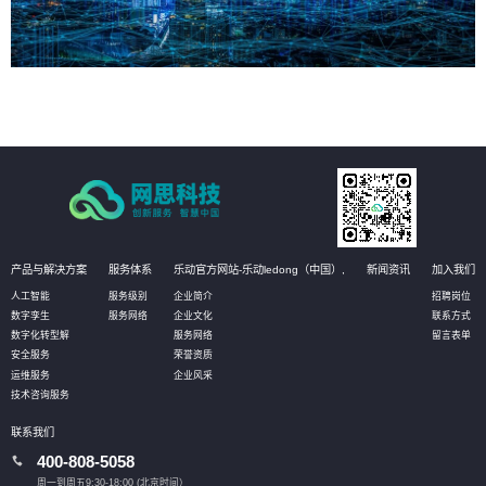
产品与解决方案
服务体系
乐动官方网站-乐动ledong（中国）,
新闻资讯
加入我们
人工智能
服务级别
企业简介
招聘岗位
数字孪生
服务网络
企业文化
联系方式
数字化转型解
服务网络
留言表单
安全服务
荣誉资质
运维服务
企业风采
技术咨询服务
联系我们
400-808-5058
周一到周五9:30-18:00 (北京时间）