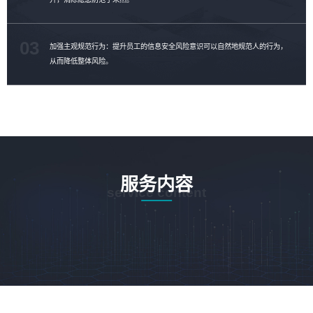
03
加强主观规范行为：提升员工的信息安全风险意识可以自然地规范人的行为，
从而降低整体风险。
服务内容
service content