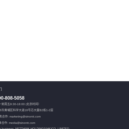
们
00-808-5058
到周五9:30-18:00 (北京时间）
州市黄埔区科学大道18号芯大厦B2栋1-2层
合作: marketing@sinontt.com
合作: media@sinontt.com
s business: NETTHINK HOLDINGS(HK)CO.,LIMITED