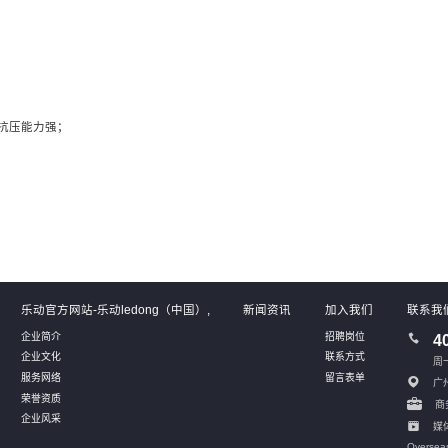
抗压能力强；
乐动官方网站-乐动ledong（中国）,
新闻资讯
加入我们
联系我
企业简介
招聘岗位
4
企业文化
联系方式
周一
服务网络
留言表单
广
荣誉资质
商务
企业风采
媒体
Oversea