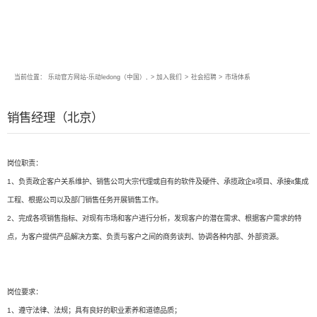
当前位置：
乐动官方网站-乐动ledong（中国）,
>
加入我们
>
社会招聘
>
市场体系
销售经理（北京）
岗位职责：
1、负责政企客户关系维护、销售公司大宗代理或自有的软件及硬件、承揽政企it项目、承接it集成
工程、根据公司以及部门销售任务开展销售工作。
2、完成各项销售指标、对现有市场和客户进行分析，发现客户的潜在需求、根据客户需求的特
点，为客户提供产品解决方案、负责与客户之间的商务谈判、协调各种内部、外部资源。
岗位要求：
1、遵守法律、法规；具有良好的职业素养和道德品质；