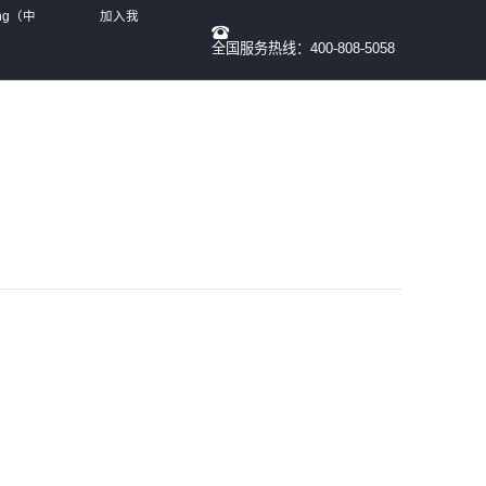
ng（中
加入我
全国服务热线：400-808-5058
们