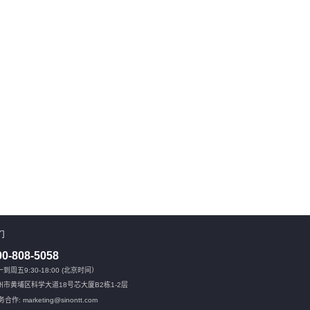
们
00-808-5058
到周五9:30-18:00 (北京时间）
州市黄埔区科学大道18号芯大厦B2栋1-2层
合作: marketing@sinontt.com